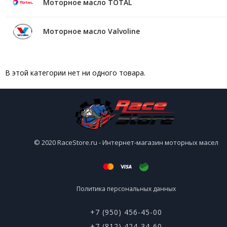
Моторное масло TOTAL
Моторное масло Valvoline
В этой категории нет ни одного товара.
© 2020 RaceStore.ru - Интернет-магазин моторных масел
Политика персональных данных
+7 (950) 456-45-00
+7 (812) 424-34-60